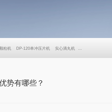
式颗粒机
DP-120单冲压片机
实心滴丸机
BY荸荠式糖衣机
优势有哪些？