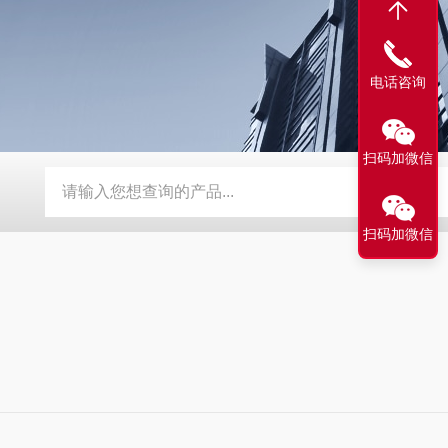
电话咨询
扫码加微信
BY-800\BY-1000八角糖衣机
DW-1滴丸机
DMH对开门干
扫码加微信