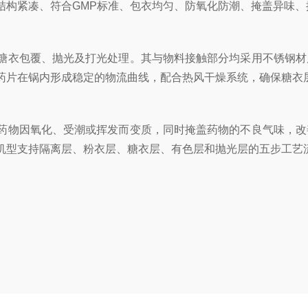
紧凑、符合GMP标准、包衣均匀、防氧化防潮、掩盖异味、控
衣包覆、抛光及打光处理。其与物料接触部分均采用不锈钢材
药片在锅内形成稳定的物流曲线，配合热风干燥系统，确保糖衣
物因氧化、受潮或挥发而变质，同时掩盖药物的不良气味，改
机型支持隔离层、粉衣层、糖衣层、有色层和抛光层的五步工艺